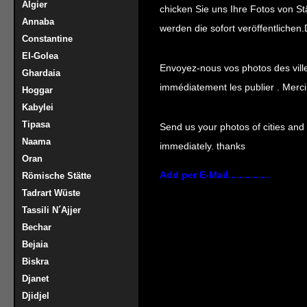
Algier
chicken Sie uns Ihre Fotos von St
Annaba
werden die sofort veröffentlichen
Constantine
El-Golea
Envoyez-nous vos photos des ville
Ghardaia
immédiatement les publier . Merci
Hoggar
Kabylei
Tipasa
Send us your photos of cities and 
Naama
immediately. thanks
Oran
Add per E-Mail...............
Römische Stätte
Tadrart Wüste
Tassili N´Ajjer
Bechar
Bejaia
Biskra
Djanet
Djidjel