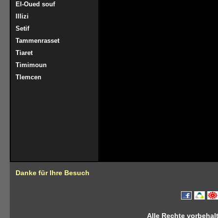
El-Oued souf
Illizi
Setif
Tammenrasset
Tiaret
Timimoun
Tlemcen
Danke für Ihre Besuch
Alle Rechte vorbehalt